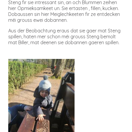
Steng fir sie intressant sin, an och Blummen zeihen
hier Opmieksamkeet un. Sie ertasten , fillen, kucken.
Dobaussen sin hier Meiglechkeeten fir ze entdecken
méi grouss ewei dobannen.
Aus der Beobachtung eraus dat sie gaer mat Steng
spillen, haten mer schon méi grouss Steng bemolt
mat Biller, mat deenen sie dobannen gaeren spillen.