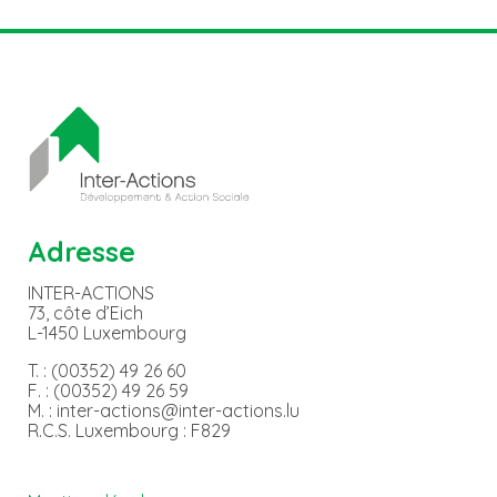
Adresse
INTER-ACTIONS
73, côte d’Eich
L-1450 Luxembourg
T. : (00352) 49 26 60
F. : (00352) 49 26 59
M. : inter-actions@inter-actions.lu
R.C.S. Luxembourg : F829