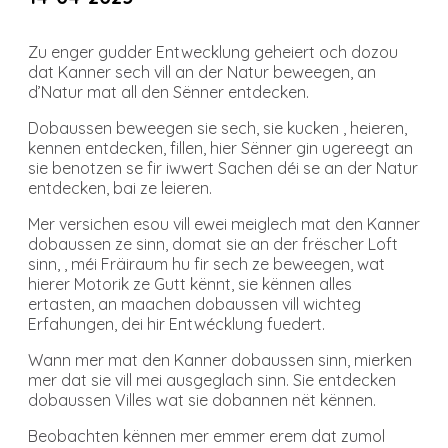
Zu enger gudder Entwecklung geheiert och dozou
dat Kanner sech vill an der Natur beweegen, an
d’Natur mat all den Sënner entdecken.
Dobaussen beweegen sie sech, sie kucken , heieren,
kennen entdecken, fillen, hier Sënner gin ugereegt an
sie benotzen se fir iwwert Sachen déi se an der Natur
entdecken, bai ze leieren.
Mer versichen esou vill ewei meiglech mat den Kanner
dobaussen ze sinn, domat sie an der frëscher Loft
sinn, , méi Fräiraum hu fir sech ze beweegen, wat
hierer Motorik ze Gutt kënnt, sie kënnen alles
ertasten, an maachen dobaussen vill wichteg
Erfahungen, dei hir Entwécklung fuedert.
Wann mer mat den Kanner dobaussen sinn, mierken
mer dat sie vill mei ausgeglach sinn. Sie entdecken
dobaussen Villes wat sie dobannen nët kënnen.
Beobachten kënnen mer emmer erem dat zumol