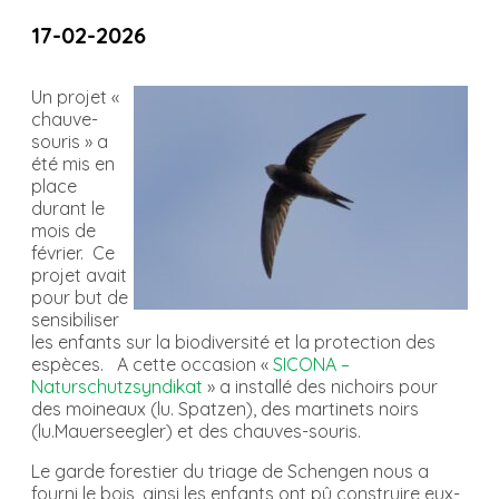
17-02-2026
Un projet «
chauve-
souris » a
été mis en
place
durant le
mois de
février. Ce
projet avait
pour but de
sensibiliser
les enfants sur la biodiversité et la protection des
espèces. A cette occasion «
SICONA –
Naturschutzsyndikat
» a installé des nichoirs pour
des moineaux (lu. Spatzen), des martinets noirs
(lu.Mauerseegler) et des chauves-souris.
Le garde forestier du triage de Schengen nous a
fourni le bois, ainsi les enfants ont pû construire eux-