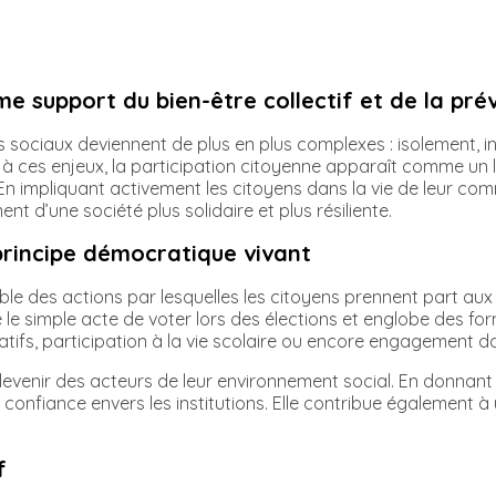
e support du bien-être collectif et de la pré
 sociaux deviennent de plus en plus complexes : isolement, iné
à ces enjeux, la participation citoyenne apparaît comme un le
es. En impliquant activement les citoyens dans la vie de leur c
t d’une société plus solidaire et plus résiliente.
 principe démocratique vivant
le des actions par lesquelles les citoyens prennent part aux 
le simple acte de voter lors des élections et englobe des fo
ociatifs, participation à la vie scolaire ou encore engagemen
evenir des acteurs de leur environnement social. En donnant l
 confiance envers les institutions. Elle contribue également
f