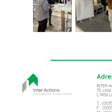
Adre
INTER-
73, côte
L-1450 
T. : (00
F. : (00