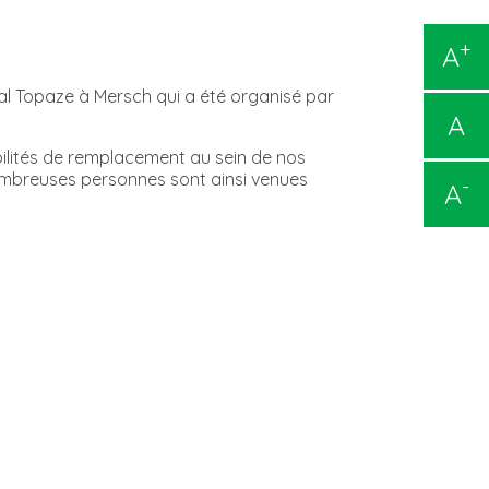
+
A
ial Topaze à Mersch qui a été organisé par
A
ilités de remplacement au sein de nos
ombreuses personnes sont ainsi venues
-
A