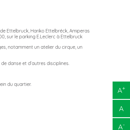
de Ettelbruck, Hariko Ettelbréck, Amiperas
, sur le parking E.Leclerc à Ettelbruck
es, notamment un atelier du cirque, un
e danse et d’autres disciplines.
in du quartier.
+
A
A
-
A