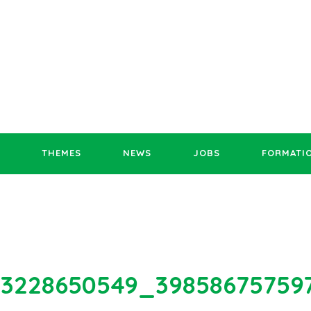
THEMES
NEWS
JOBS
FORMATI
93228650549_39858675759