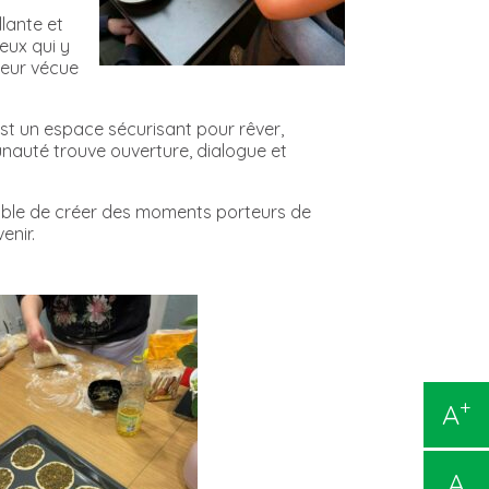
lante et
eux qui y
leur vécue
’est un espace sécurisant pour rêver,
munauté trouve ouverture, dialogue et
ssible de créer des moments porteurs de
enir.
+
A
A