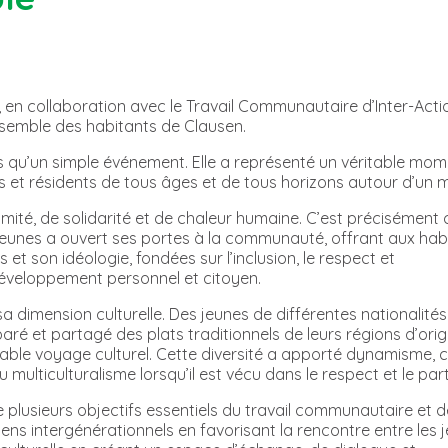
 en collaboration avec le Travail Communautaire d’Inter-Acti
ensemble des habitants de Clausen.
lus qu’un simple événement. Elle a représenté un véritable mo
es et résidents de tous âges et de tous horizons autour d’un 
mité, de solidarité et de chaleur humaine. C’est précisément c
Jeunes a ouvert ses portes à la communauté, offrant aux hab
s et son idéologie, fondées sur l’inclusion, le respect et
éveloppement personnel et citoyen.
a dimension culturelle. Des jeunes de différentes nationalités
ré et partagé des plats traditionnels de leurs régions d’orig
able voyage culturel. Cette diversité a apporté dynamisme, cu
 multiculturalisme lorsqu’il est vécu dans le respect et le par
 plusieurs objectifs essentiels du travail communautaire et d
iens intergénérationnels en favorisant la rencontre entre les j