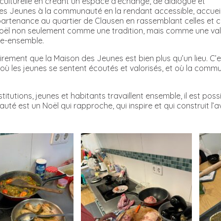
é culturelle en créant un espace d’échange, de dialogue et
des Jeunes à la communauté en la rendant accessible, accueil
partenance au quartier de Clausen en rassemblant celles et c
de Noël non seulement comme une tradition, mais comme une va
vre-ensemble.
lairement que la Maison des Jeunes est bien plus qu’un lieu. C
eu où les jeunes se sentent écoutés et valorisés, et où la com
itutions, jeunes et habitants travaillent ensemble, il est po
é est un Noël qui rapproche, qui inspire et qui construit l’av