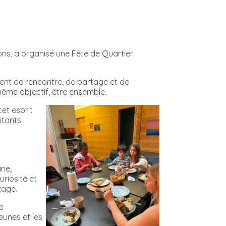
ons, a organisé une Fête de Quartier
ment de rencontre, de partage et de
même objectif, être ensemble.
et esprit
itants
ine,
riosité et
tage.
e
eunes et les