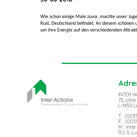
Wie schon einige Male zuvor, machte unser Jugen
Rust, Deutschland befindet. An diesem schönen 
um ihre Energie auf den verschiedensten Attrakt
Adre
INTER-
73, côte
L-1450 
T. : (00
F. : (00
M. : int
R.C.S. L