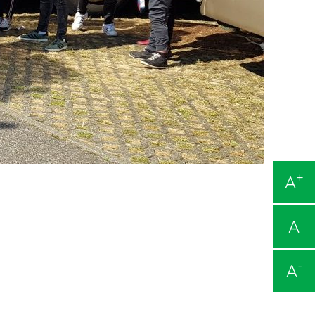
+
A
A
-
A