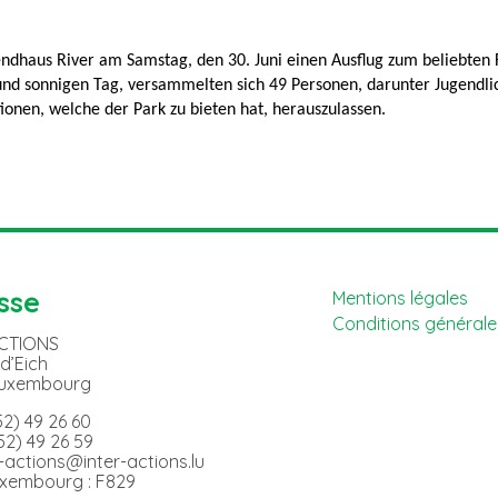
dhaus River am Samstag, den 30. Juni einen Ausflug zum beliebten Fr
und sonnigen Tag, versammelten sich 49 Personen, darunter Jugendli
ionen, welche der Park zu bieten hat, herauszulassen.
sse
Mentions légales
Conditions générales
ACTIONS
 d’Eich
Luxembourg
352) 49 26 60
352) 49 26 59
er-actions@inter-actions.lu
uxembourg : F829