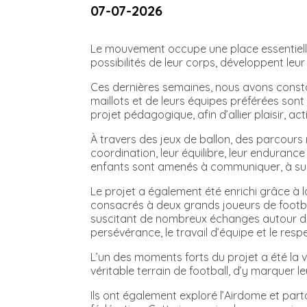
07-07-2026
Le mouvement occupe une place essentielle
possibilités de leur corps, développent le
Ces dernières semaines, nous avons consta
maillots et de leurs équipes préférées son
projet pédagogique, afin d’allier plaisir, a
À travers des jeux de ballon, des parcours 
coordination, leur équilibre, leur enduranc
enfants sont amenés à communiquer, à sui
Le projet a également été enrichi grâce à 
consacrés à deux grands joueurs de football
suscitant de nombreux échanges autour de le
persévérance, le travail d’équipe et le respe
L’un des moments forts du projet a été la 
véritable terrain de football, d’y marquer 
Ils ont également exploré l’Airdome et par