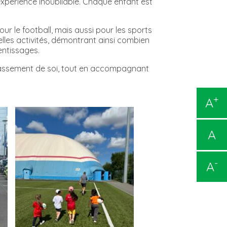
expérience inoubliable. Chaque enfant est
r le football, mais aussi pour les sports
elles activités, démontrant ainsi combien
entissages.
 dépassement de soi, tout en accompagnant
+
A
A
-
A