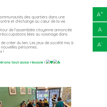
+
A
t communautés des quartiers dans une
ncontre et d’échange au cœur de la vie
A
autour de l’assemblée citoyenne annoncée
préoccupations liées au voisinage dans
-
e créer du lien. Les jeux de société mis à
A
e nouvelles personnes.
x !
rons tout aussi réussie !