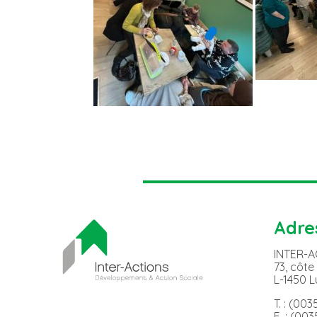
Adre
INTER-
73, côte
L-1450 
T. : (00
F. : (00