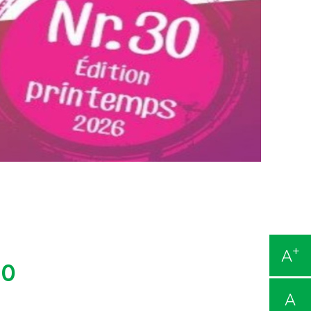
+
A
30
A