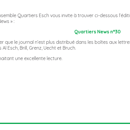
nsemble Quartiers Esch vous invite à trouver ci-dessous l’édi
ews » :
Quartiers News n°30
er que le journal n’est plus distribué dans les boîtes aux let
 Al Esch, Brill, Grenz, Uecht et Bruch.
aitant une excellente lecture.