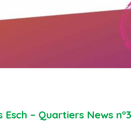
 Esch – Quartiers News n°