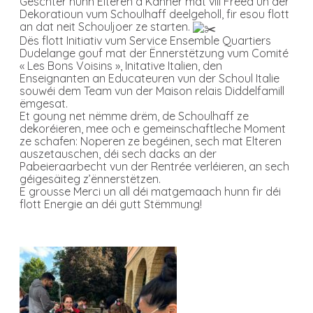
Gëschter hunn Elteren a Kanner mat vill Freed un der
Dekoratioun vum Schoulhaff deelgeholl, fir esou flott
an dat neit Schouljoer ze starten.
Dës flott Initiativ vum Service Ensemble Quartiers
Dudelange gouf mat der Ënnerstëtzung vum Comité
« Les Bons Voisins », Initative Italien, den
Enseignanten an Educateuren vun der Schoul Italie
souwéi dem Team vun der Maison relais Diddelfamill
ëmgesat.
Et goung net nëmme drëm, de Schoulhaff ze
dekoréieren, mee och e gemeinschaftleche Moment
ze schafen: Noperen ze begéinen, sech mat Elteren
auszetauschen, déi sech dacks an der
Pabeieraarbecht vun der Rentrée verléieren, an sech
géigesäiteg z’ënnerstëtzen.
E grousse Merci un all déi matgemaach hunn fir déi
flott Energie an déi gutt Stëmmung!