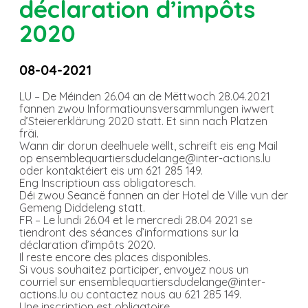
déclaration d’impôts
2020
08-04-2021
LU – De Méinden 26.04 an de Mëttwoch 28.04.2021
fannen zwou Informatiounsversammlungen iwwert
d’Steiererklärung 2020 statt. Et sinn nach Platzen
fräi.
Wann dir dorun deelhuele wëllt, schreift eis eng Mail
op ensemblequartiersdudelange@inter-actions.lu
oder kontaktéiert eis um 621 285 149.
Eng Inscriptioun ass obligatoresch.
Déi zwou Seancë fannen an der Hotel de Ville vun der
Gemeng Diddeleng statt.
FR – Le lundi 26.04 et le mercredi 28.04 2021 se
tiendront des séances d’informations sur la
déclaration d’impôts 2020.
Il reste encore des places disponibles.
Si vous souhaitez participer, envoyez nous un
courriel sur ensemblequartiersdudelange@inter-
actions.lu ou contactez nous au 621 285 149.
Une inscription est obligatoire.