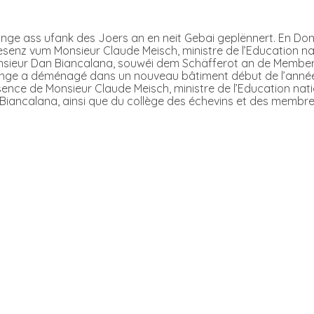
nge ass ufank des Joers an en neit Gebai geplënnert. En Do
esenz vum Monsieur Claude Meisch, ministre de l’Education nat
nsieur Dan Biancalana, souwéi dem Schäfferot an de Membe
nge a déménagé dans un nouveau bâtiment début de l’année. J
ésence de Monsieur Claude Meisch, ministre de l’Education nati
iancalana, ainsi que du collège des échevins et des membr