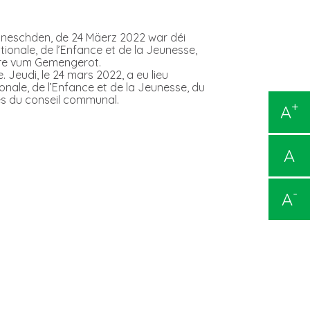
nneschden, de 24 Mäerz 2022 war déi
ionale, de l’Enfance et de la Jeunesse,
re vum Gemengerot.
eudi, le 24 mars 2022, a eu lieu
onale, de l’Enfance et de la Jeunesse, du
es du conseil communal.
+
A
A
-
A