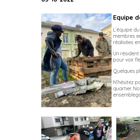
Equipe d
L’équipe du
membres en 
réalisées en
Un résident
pour voir fl
Quelques ph
N’hésitez p
quartier. N
ensemblega