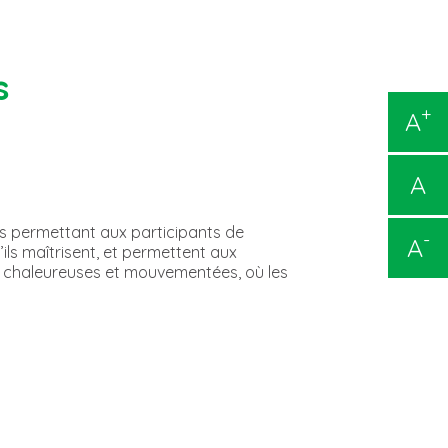
s
+
A
A
ls permettant aux participants de
-
A
ils maîtrisent, et permettent aux
ions chaleureuses et mouvementées, où les