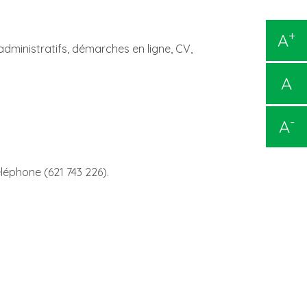
+
A
dministratifs, démarches en ligne, CV,
A
-
A
léphone (621 743 226).