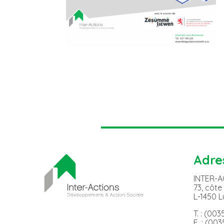
Adre
INTER-
73, côte
L-1450 
T. : (00
F. : (00