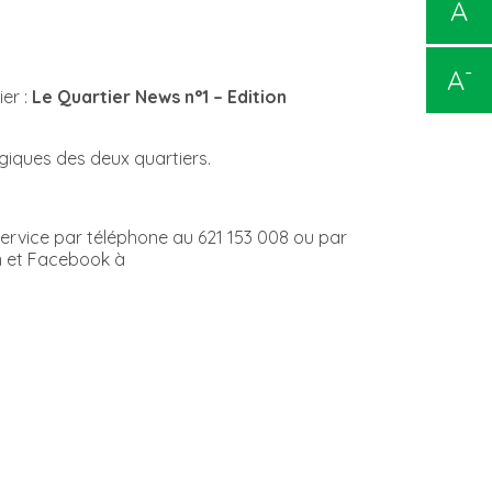
A
-
A
er :
Le Quartier News n°1 – Edition
égiques des deux quartiers.
 service par téléphone au 621 153 008 ou par
m et Facebook à