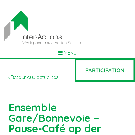
MENU
‹ Retour aux actualités
Ensemble
Gare/Bonnevoie –
Pause-Café op der