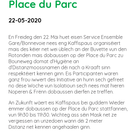
Place du Parc
22-05-2020
En Freideg den 22. Mäi huet eisen Service Ensemble
Gare/Bonnevoie nees eng Kaffispaus organiséiert
mais des kéier net wei üblech an der Buvette vun den
Rotonden mais dobaussen op der Place du Parc zu
Bouneweg domat d’Hygiène an
d’Distanzmoossnamen déi nach a Kraaft sinn
respektéiert kennen ginn. Eis Participanten waren
ganz frou iwwert des Initiative an hunn sech gefreet
no dëse Woche vun Isolatioun sech nees mat hieren
Noperen & Frënn dobaussen dierfen ze treffen.
An Zukunft wäert eis Kaffispaus bei guddem Wieder
ëmmer dobaussen op der Place du Parc stattfannen,
vun 9h30 bis 11h30. Wichteg ass séin Mask net ze
vergiessen an unzedoen wann déi 2 meter
Distanz net kennen angehaalen ginn.