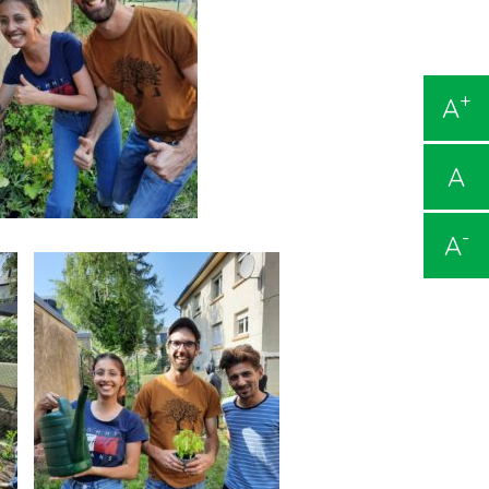
+
A
A
-
A