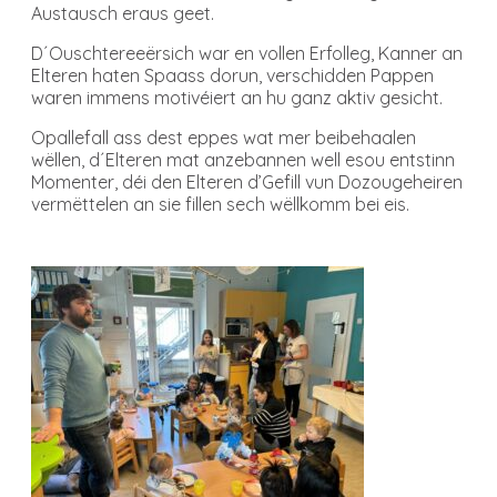
Austausch eraus geet.
D´Ouschtereeërsich war en vollen Erfolleg, Kanner an
Elteren haten Spaass dorun, verschidden Pappen
waren immens motivéiert an hu ganz aktiv gesicht.
Opallefall ass dest eppes wat mer beibehaalen
wëllen, d´Elteren mat anzebannen well esou entstinn
Momenter, déi den Elteren d’Gefill vun Dozougeheiren
vermëttelen an sie fillen sech wëllkomm bei eis.