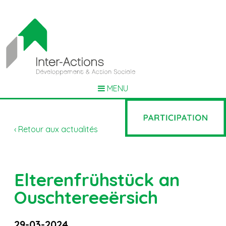
MENU
‹ Retour aux actualités
Elterenfrühstück an
Ouschtereeërsich
29-03-2024