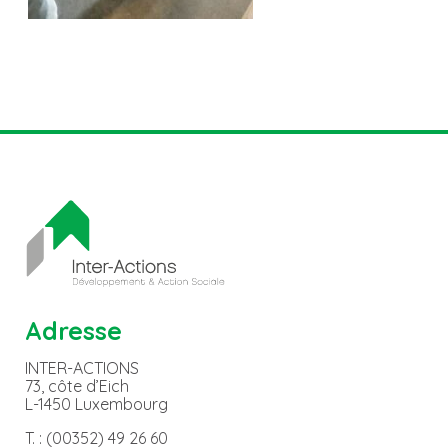
Adresse
INTER-ACTIONS
73, côte d’Eich
L-1450 Luxembourg
T. : (00352) 49 26 60