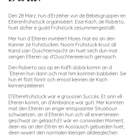
Den 28 März, hun d’Erzéiher vun de Bébésgruppen en
Elterenfrühstück organiséiert. Eise Kach, de Roberto,
huet dofier e gudd Frühstück zesummengestallt.
Mer hun d´Elteren invitéiert Moies mat eis an den
Kanner ze frühstücken. Noom Frühstück kruut all
Kand säin Ouschternascht an huet sech dun mat
sengen Elteren op d’Ouschtereeërsich gemaach.
Den Roberto ass op en Kaffi dobäi komm an d
´Elteren hun dann och mat him konnten babbelen. Sie
hun et flott fonnt och emool kënnen de Kach
kennenzeléieren.
D’Elterefrühstück war e groussen Succès. Et sinn vill
Elteren komm, an d’Ambiance war gutt. Mer konnten
mat den Elteren an enger entspaanter Situatioun
schwaetzen, an d´Elteren hun och vill ennerteneen
geschwat an gelaach.Et war en convivialen Moment,
deen eis an den Eltren en Austausch gebueden huet,
deen iwwert den normalen klengen alldeeglechen