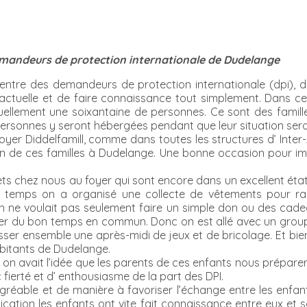
demandeurs de protection internationale de Dudelange
tre des demandeurs de protection internationale (dpi), dan
n actuelle et de faire connaissance tout simplement. Dans cet
ellement une soixantaine de personnes. Ce sont des familles 
personnes y seront hébergées pendant que leur situation ser
Foyer Diddelfamill, comme dans toutes les structures d’ Inter-
ation de ces familles à Dudelange. Une bonne occasion pour i
ets chez nous au foyer qui sont encore dans un excellent état
e temps on a organisé une collecte de vêtements pour ra
n ne voulait pas seulement faire un simple don ou des cadea
r du bon temps en commun. Donc on est allé avec un groupe 
asser ensemble une après-midi de jeux et de bricolage. Et bie
abitants de Dudelange.
on avait l’idée que les parents de ces enfants nous préparer
c fierté et d’ enthousiasme de la part des DPI.
réable et de manière à favoriser l’échange entre les enfant
ication les enfants ont vite fait connaissance entre eux et s