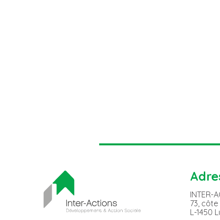
Adre
INTER-
73, côte
L-1450 