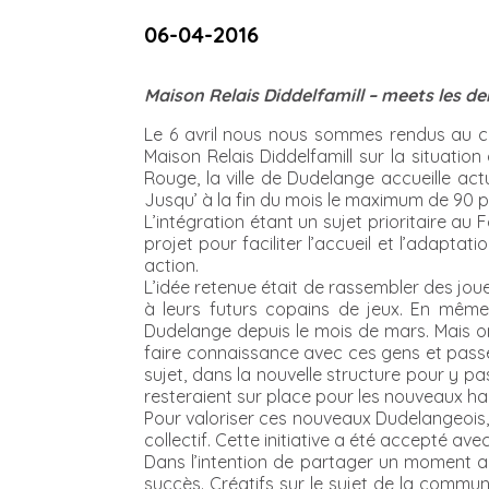
06-04-2016
Maison Relais Diddelfamill – meets les 
Le 6 avril nous nous sommes rendus au cen
Maison Relais Diddelfamill sur la situatio
Rouge, la ville de Dudelange accueille actu
Jusqu’ à la fin du mois le maximum de 90 
L’intégration étant un sujet prioritaire au 
projet pour faciliter l’accueil et l’adapt
action.
L’idée retenue était de rassembler des jou
à leurs futurs copains de jeux. En mêm
Dudelange depuis le mois de mars. Mais o
faire connaissance avec ces gens et passe
sujet, dans la nouvelle structure pour y p
resteraient sur place pour les nouveaux h
Pour valoriser ces nouveaux Dudelangeois, 
collectif. Cette initiative a été accepté ave
Dans l’intention de partager un moment ag
succès. Créatifs sur le sujet de la commun