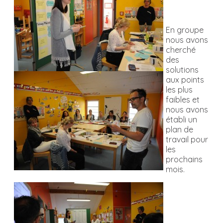
En groupe
nous avons
cherché
des
solutions
aux points
les plus
faibles et
nous avons
établi un
plan de
travail pour
les
prochains
mois.