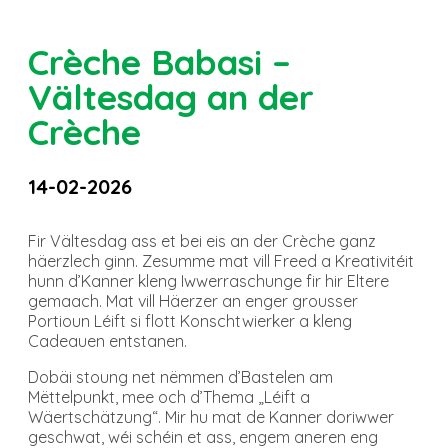
Crèche Babasi –
Vältesdag an der
Crèche
14-02-2026
Fir Vältesdag ass et bei eis an der Crèche ganz
häerzlech ginn. Zesumme mat vill Freed a Kreativitéit
hunn d’Kanner kleng Iwwerraschunge fir hir Eltere
gemaach. Mat vill Häerzer an enger grousser
Portioun Léift si flott Konschtwierker a kleng
Cadeauen entstanen.
Dobäi stoung net nëmmen d’Bastelen am
Mëttelpunkt, mee och d’Thema „Léift a
Wäertschätzung“. Mir hu mat de Kanner doriwwer
geschwat, wéi schéin et ass, engem aneren eng