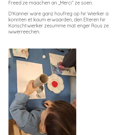
Freed ze maachen an „Merci“ ze soen.
D’Kanner ware ganz houfreg op hir Wierker a
konnten et kaum erwaarden, den Elteren hir
Konschtwierker zesumme mat enger Rous ze
iwwerreechen.