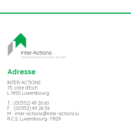
Adresse
INTER-ACTIONS
73, côte d’Eich
L-1450 Luxembourg
T. : (00352) 49 26 60
F. : (00352) 49 26 59
M. : inter-actions@inter-actions.lu
R.C.S. Luxembourg : F829