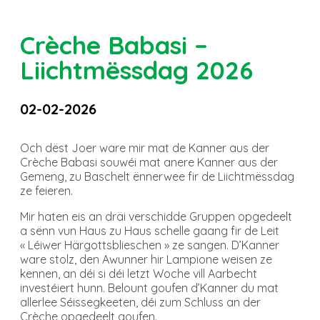
Crèche Babasi –
Liichtmëssdag 2026
02-02-2026
Och dëst Joer ware mir mat de Kanner aus der
Crèche Babasi souwéi mat anere Kanner aus der
Gemeng, zu Baschelt ënnerwee fir de Liichtmëssdag
ze feieren.
Mir haten eis an dräi verschidde Gruppen opgedeelt
a sënn vun Haus zu Haus schelle gaang fir de Leit
« Léiwer Härgottsblieschen » ze sangen. D’Kanner
ware stolz, den Awunner hir Lampione weisen ze
kennen, an déi si déi letzt Woche vill Aarbecht
investéiert hunn. Belount goufen d’Kanner du mat
allerlee Séissegkeeten, déi zum Schluss an der
Crèche opgedeelt goufen.