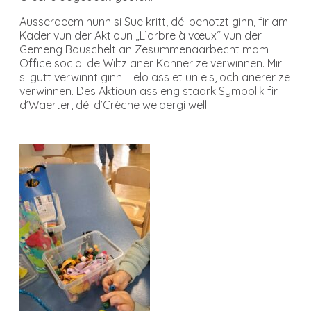
Ausserdeem hunn si Sue kritt, déi benotzt ginn, fir am
Kader vun der Aktioun „L’arbre à vœux“ vun der
Gemeng Bauschelt an Zesummenaarbecht mam
Office social de Wiltz aner Kanner ze verwinnen. Mir
si gutt verwinnt ginn – elo ass et un eis, och anerer ze
verwinnen. Dës Aktioun ass eng staark Symbolik fir
d’Wäerter, déi d’Crèche weidergi wëll.