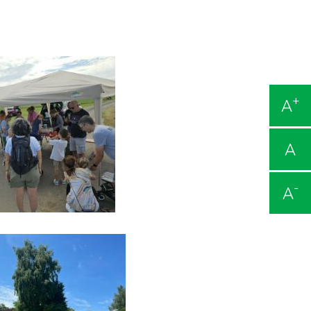
+
A
A
-
A