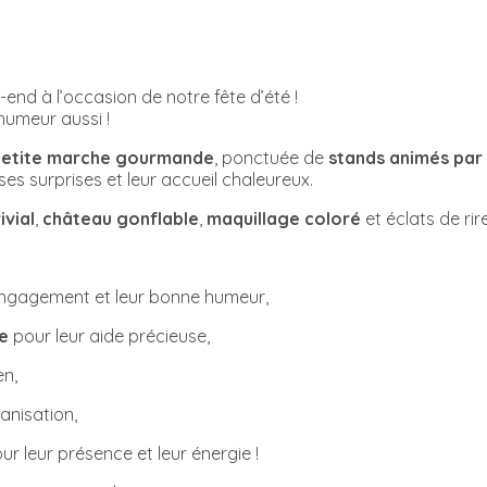
d à l’occasion de notre fête d’été !
 humeur aussi !
etite marche gourmande
, ponctuée de
stands animés par
uses surprises et leur accueil chaleureux.
vial
,
château gonflable
,
maquillage coloré
et éclats de ri
engagement et leur bonne humeur,
e
pour leur aide précieuse,
en,
anisation,
ur leur présence et leur énergie !