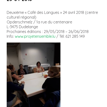
Deuxième « Café des Langues » 24 avril 2018 (centre
culturel régional)
Opderschmelz / 1a rue du centenaire
L-3475 Dudelange
Prochaines éditions :
29/05/2018 – 26/06/2018
Info:
www.projetensemble.lu
/ Tél: 621 285 149