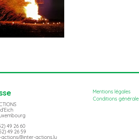
sse
Mentions légales
Conditions générales
ACTIONS
 d’Eich
Luxembourg
352) 49 26 60
352) 49 26 59
er-actions@inter-actions.lu