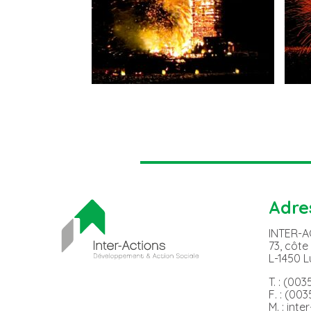
Adre
INTER-
73, côte
L-1450 
T. : (00
F. : (00
M. : int