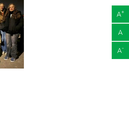
+
A
A
-
A