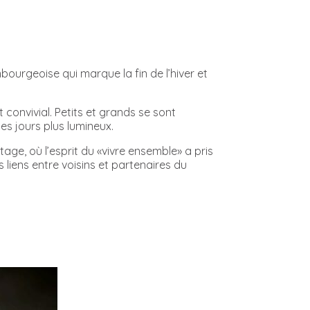
mbourgeoise qui marque la fin de l’hiver et
onvivial. Petits et grands se sont
es jours plus lumineux.
age, où l’esprit du «vivre ensemble» a pris
s liens entre voisins et partenaires du