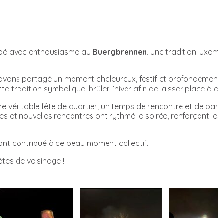
icipé avec enthousiasme au
Buergbrennen
, une tradition luxe
avons partagé un moment chaleureux, festif et profondément c
 tradition symbolique: brûler l’hiver afin de laisser place à d
e véritable fête de quartier, un temps de rencontre et de part
lles et nouvelles rencontres ont rythmé la soirée, renforçant le
 ont contribué à ce beau moment collectif.
tes de voisinage !