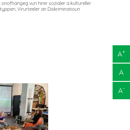
nofhängeg vun hirer sozialer a kultureller
otyppen, Virurteeler an Diskriminatioun
+
A
A
-
A