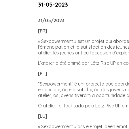
31-05-2023
31/05/2023
[FR]
« Sexpowerment » est un projet qui aborde l
l’émancipation et la satisfaction des jeunes
atelier, les jeunes ont eu l’occasion d’explor
L’atelier a été animé par Lëtz Rise UP en c
[PT]
“Sexpowerment” é um projecto que aborda a 
emancipação e a satisfação dos jovens na 
atelier, os jovens tiveram a oportunidade 
O atelier foi facilitado pela Lëtz Rise UP
[LU]
« Sexpowerment » ass e Projet, deen emotion