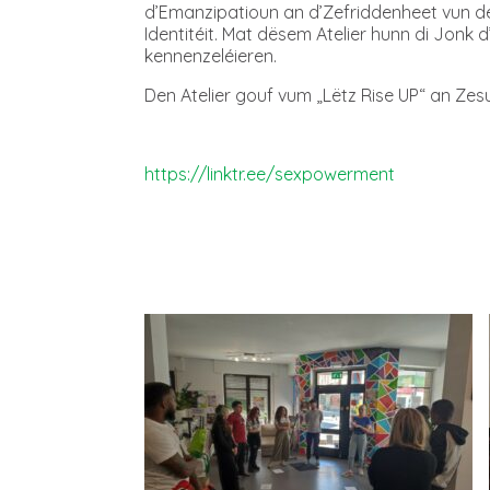
d’Emanzipatioun an d’Zefriddenheet vun de 
Identitéit. Mat dësem Atelier hunn di Jonk d
kennenzeléieren.
Den Atelier gouf vum „Lëtz Rise UP“ an Z
https://linktr.ee/sexpowerment