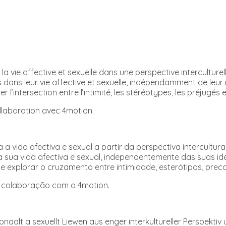
a vie affective et sexuelle dans une perspective interculture
 dans leur vie affective et sexuelle, indépendamment de leur id
er l’intersection entre l’intimité, les stéréotypes, les préjugés e
ollaboration avec 4motion.
vida afectiva e sexual a partir da perspectiva intercultural
sua vida afectiva e sexual, independentemente das suas iden
de explorar o cruzamento entre intimidade, esterótipos, prec
 em colaboração com a 4motion.
aalt a sexuellt Liewen aus enger interkultureller Perspektiv 