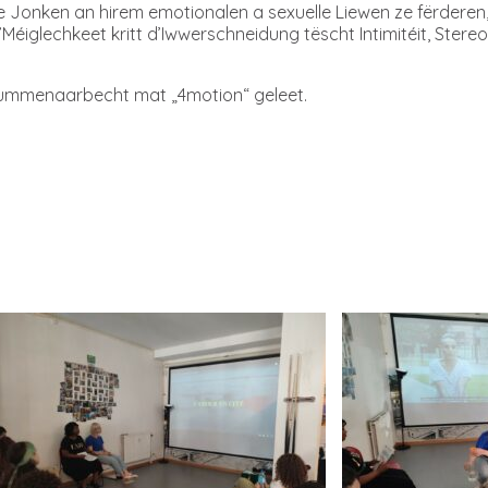
Jonken an hirem emotionalen a sexuelle Liewen ze fërderen, o
’Méiglechkeet kritt d’Iwwerschneidung tëscht Intimitéit, Stere
esummenaarbecht mat „4motion“ geleet.