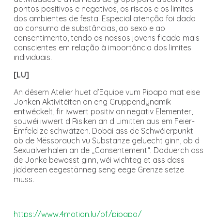
pontos positivos e negativos, os riscos e os limites
dos ambientes de festa. Especial atenção foi dada
ao consumo de substâncias, ao sexo e ao
consentimento, tendo os nossos jovens ficado mais
conscientes em relação à importância dos limites
individuais.
[LU]
An dësem Atelier huet d’Equipe vum Pipapo mat eise
Jonken Aktivitéiten an eng Gruppendynamik
entwéckelt, fir iwwert positiv an negativ Elementer,
souwéi iwwert d Risiken an d Limitten aus em Feier-
Ëmfeld ze schwätzen. Dobäi ass de Schwéierpunkt
ob de Mëssbrauch vu Substanze geluecht ginn, ob d
Sexualverhalen an de „Consentement“. Doduerch ass
de Jonke bewosst ginn, wéi wichteg et ass dass
jiddereen eegestänneg seng eege Grenze setze
muss.
https://www.4motion.lu/pf/pipapo/