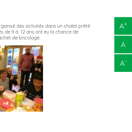
+
A
ganisé des activités dans un chalet prêté
gés de 9 à 12 ans ont eu la chance de
achet de bricolage.
A
-
A