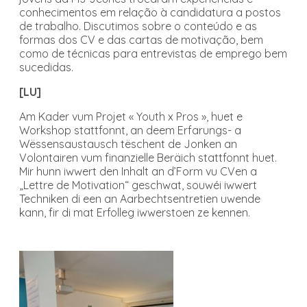
conhecimentos em relação à candidatura a postos
de trabalho. Discutimos sobre o conteúdo e as
formas dos CV e das cartas de motivação, bem
como de técnicas para entrevistas de emprego bem
sucedidas.
[LU]
Am Kader vum Projet « Youth x Pros », huet e
Workshop stattfonnt, an deem Erfarungs- a
Wëssensaustausch tëschent de Jonken an
Volontairen vum finanzielle Beräich stattfonnt huet.
Mir hunn iwwert den Inhalt an d’Form vu CVen a
„Lettre de Motivation“ geschwat, souwéi iwwert
Techniken di een an Aarbechtsentretien uwende
kann, fir di mat Erfolleg iwwerstoen ze kennen.