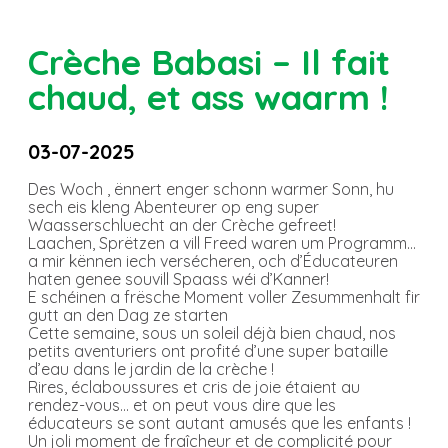
Crèche Babasi – Il fait
chaud, et ass waarm !
03-07-2025
Des Woch
, ënnert enger schonn warmer Sonn, hu
sech eis kleng Abenteurer op eng super
Waasserschluecht an der Crèche gefreet!
Laachen, Sprëtzen a vill Freed waren um Programm…
a mir kënnen iech versécheren, och d’Éducateuren
haten genee souvill Spaass wéi d’Kanner!
E schéinen a frësche Moment voller Zesummenhalt fir
gutt an den Dag ze starten
Cette semaine, sous un soleil déjà bien chaud, nos
petits aventuriers ont profité d’une super bataille
d’eau dans le jardin de la crèche !
Rires, éclaboussures et cris de joie étaient au
rendez-vous… et on peut vous dire que les
éducateurs se sont autant amusés que les enfants !
Un joli moment de fraîcheur et de complicité pour