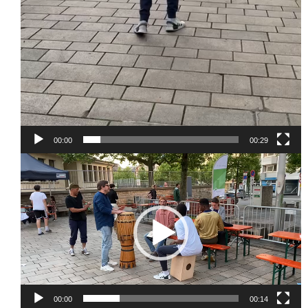
00:00
00:29
Lecteur
vidéo
00:00
00:14