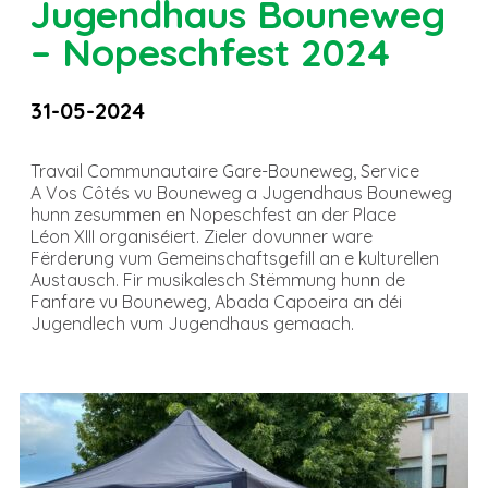
Jugendhaus Bouneweg
– Nopeschfest 2024
31-05-2024
Travail Communautaire Gare-Bouneweg, Service
A Vos Côtés vu Bouneweg a Jugendhaus Bouneweg
hunn zesummen en Nopeschfest an der Place
Léon XIII organiséiert. Zieler dovunner ware
Fërderung vum Gemeinschaftsgefill an e kulturellen
Austausch. Fir musikalesch Stëmmung hunn de
Fanfare vu Bouneweg, Abada Capoeira an déi
Jugendlech vum Jugendhaus gemaach.