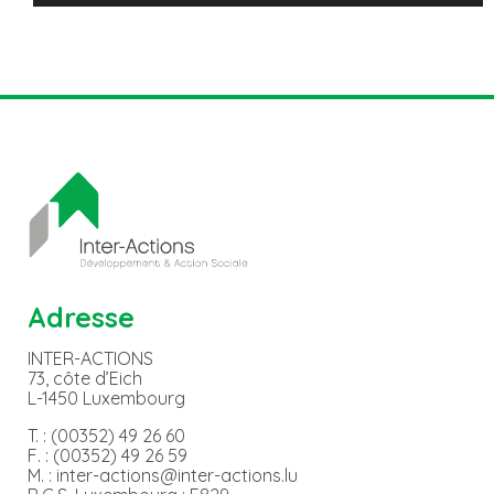
Adresse
INTER-ACTIONS
73, côte d’Eich
L-1450 Luxembourg
T. : (00352) 49 26 60
F. : (00352) 49 26 59
M. : inter-actions@inter-actions.lu