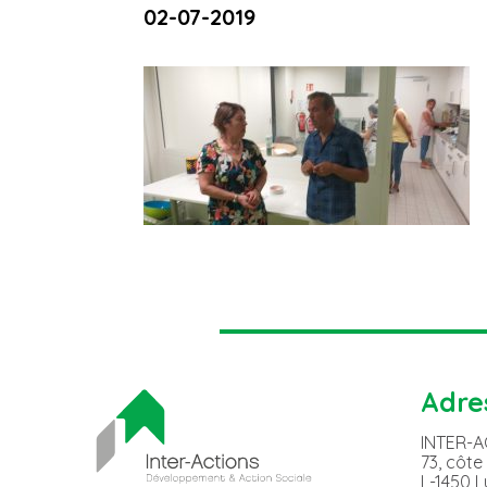
02-07-2019
Adre
INTER-
73, côte
L-1450 